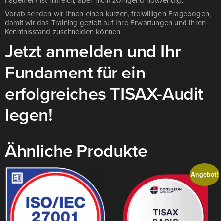
nage­ment ist hilf­reich, aber nicht zwin­gend not­wen­dig.
Vor­ab sen­den wir Ihnen einen kur­zen, frei­wil­li­gen Fra­ge­bo­gen,
damit wir das Trai­ning gezielt auf Ihre Erwar­tun­gen und Ihren
Kennt­nis­stand zuschnei­den kön­nen.
Jetzt anmelden und Ihr
Fundament für ein
erfolgreiches TISAX-Audit
legen!
Ähnliche Produkte
Angebot!