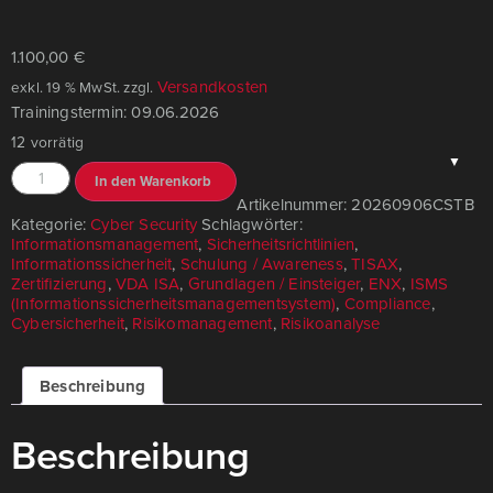
1.100,00
€
Versandkosten
exkl. 19 % MwSt.
zzgl.
Trainingstermin: 09.06.2026
12 vorrätig
Alternative:
In den Warenkorb
Artikelnummer:
20260906CSTB
Kategorie:
Cyber Security
Schlagwörter:
Informationsmanagement
,
Sicherheitsrichtlinien
,
Informationssicherheit
,
Schulung / Awareness
,
TISAX
,
Zertifizierung
,
VDA ISA
,
Grundlagen / Einsteiger
,
ENX
,
ISMS
(Informationssicherheitsmanagementsystem)
,
Compliance
,
Cybersicherheit
,
Risikomanagement
,
Risikoanalyse
Beschreibung
Beschreibung