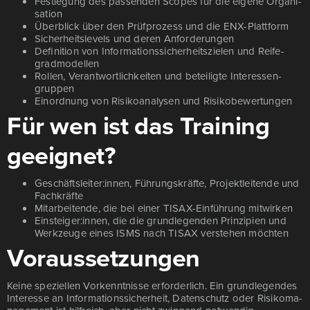
Fest­le­gung des pas­sen­den Sco­pes für die eige­ne Orga­ni­
sa­ti­on
Über­blick über den Prüf­pro­zess und die ENX-Platt­form
Sicher­heits­le­vels und deren Anfor­de­run­gen
Defi­ni­ti­on von Infor­ma­ti­ons­si­cher­heits­zie­len und Rei­fe­
grad­mo­del­len
Rol­len, Ver­ant­wort­lich­kei­ten und betei­lig­te Inter­es­sen­
grup­pen
Ein­ord­nung von Risi­ko­ana­ly­sen und Risi­ko­be­wer­tun­gen
Für wen ist das Training
geeignet?
Geschäftsleiter:innen, Füh­rungs­kräf­te, Pro­jekt­lei­ten­de und
Fach­kräf­te
Mit­ar­bei­ten­de, die bei einer TISAX-Ein­füh­rung mit­wir­ken
Einsteiger:innen, die die grund­le­gen­den Prin­zi­pi­en und
Werk­zeu­ge eines ISMS nach TISAX ver­ste­hen möch­ten
Voraussetzungen
Kei­ne spe­zi­el­len Vor­kennt­nis­se erfor­der­lich. Ein grund­le­gen­des
Inter­es­se an Infor­ma­ti­ons­si­cher­heit, Daten­schutz oder Risi­ko­ma­