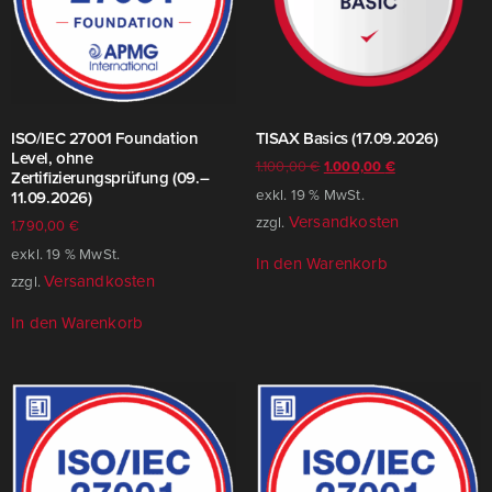
ISO/​IEC 27001 Foundation
TISAX Basics (17.09.2026)
Level, ohne
1.100,00
€
1.000,00
€
Zertifizierungsprüfung (09.–
exkl. 19 % MwSt.
11.09.2026)
Versandkosten
zzgl.
1.790,00
€
exkl. 19 % MwSt.
In den Warenkorb
Versandkosten
zzgl.
In den Warenkorb