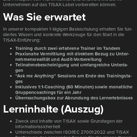
Unter­neh­men auf das TISAX-Label vor­be­rei­ten kön­nen.
Was Sie erwartet
In unse­rer kom­pak­ten 1‑tägigen Basis­schu­lung erhal­ten Sie fun­
dier­tes Wis­sen und kon­kre­te Werk­zeu­ge für den Start in die
TISAX-Ein­füh­rung:
Trai­ning durch zwei erfah­re­ne Trai­ner im Tan­dem
Pra­xis­na­he Ver­mitt­lung mit direk­tem Bezug zu Unter­
neh­mens­rea­li­tät und Audit-Vor­be­rei­tung
Teil­nah­me­be­schei­ni­gung und umfang­rei­che Unter­la­
gen
“Ask me Any­thing” Ses­si­ons am Ende des Trai­nings­ta­
ges
Inklu­si­ves 1:1‑Coaching (60 Minu­ten) sowie monat­li­che
Grup­pen­coa­chings für ein Jahr
Über­ra­schungs­box zur Abrun­dung des Lern­erleb­nis­ses
Lerninhalte (Auszug)
Zweck und Inhal­te von TISAX sowie Grund­la­gen der
Infor­ma­ti­ons­si­cher­heit
Unter­schie­de zwi­schen ISO/​IEC 27001:2022 und TISAX