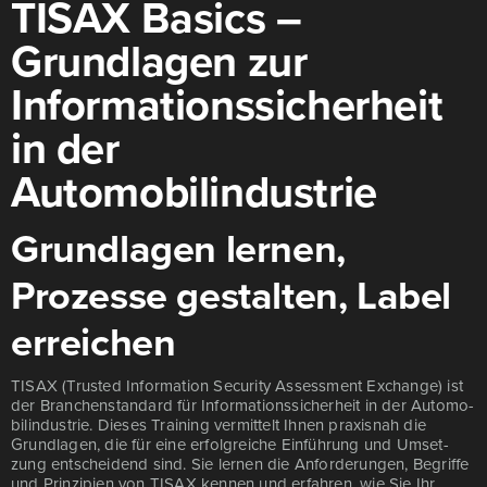
TISAX Basics –
Grundlagen zur
Informationssicherheit
in der
Automobilindustrie
Grundlagen lernen,
Prozesse gestalten, Label
erreichen
TISAX (Trus­ted Infor­ma­ti­on Secu­ri­ty Assess­ment Exch­an­ge) ist
der Bran­chen­stan­dard für Infor­ma­ti­ons­si­cher­heit in der Auto­mo­
bil­in­dus­trie. Die­ses Trai­ning ver­mit­telt Ihnen pra­xis­nah die
Grund­la­gen, die für eine erfolg­rei­che Ein­füh­rung und Umset­
zung ent­schei­dend sind. Sie ler­nen die Anfor­de­run­gen, Begrif­fe
und Prin­zi­pi­en von TISAX ken­nen und erfah­ren, wie Sie Ihr