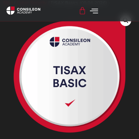
Start
/
Cyber Security
/ TISAX Basics (09.06.2026)