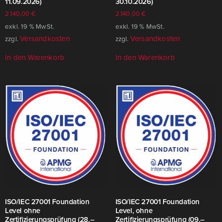
11.09.2026)
30.10.2026)
2.140,00
€
2.140,00
€
exkl. 19 % MwSt.
exkl. 19 % MwSt.
Versandkosten
Versandkosten
zzgl.
zzgl.
In den Warenkorb
In den Warenkorb
ISO/​IEC 27001 Foundation
ISO/​IEC 27001 Foundation
Level ohne
Level, ohne
Zertifizierungsprüfung (28.–
Zertifizierungsprüfung (09.–