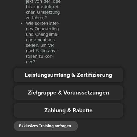
jekt von der Idee
bis zur erfolg­rei­
chen Umset­zung
zu füh­ren?
Wie soll­ten inter­
nes Onboar­ding
und Chan­ge­ma­
nage­ment aus­
se­hen, um VR
nach­hal­tig aus­
rol­len zu kön­
nen?
Leistungsumfang & Zertifizierung
Zielgruppe & Voraussetzungen
Zahlung & Rabatte
Exklu­si­ves Trai­ning anfra­gen