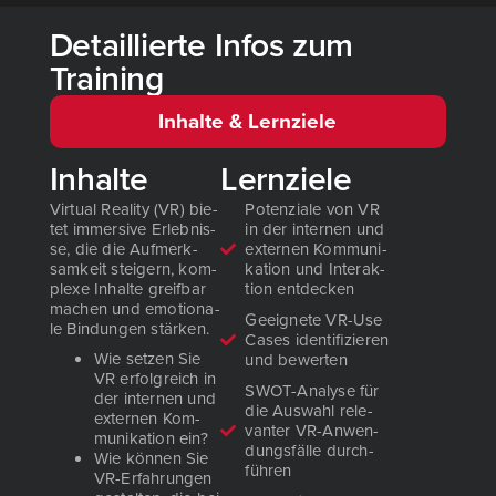
Detaillierte Infos zum
Training
Inhalte & Lernziele
Inhalte
Lernziele
Vir­tu­al Rea­li­ty (VR) bie­
Poten­zia­le von VR
tet immersi­ve Erleb­nis­
in der inter­nen und
se, die die Auf­merk­
exter­nen Kom­mu­ni­
sam­keit stei­gern, kom­
ka­ti­on und Inter­ak­
ple­xe Inhal­te greif­bar
ti­on ent­de­cken
machen und emo­tio­na­
Geeig­ne­te VR-Use
le Bin­dun­gen stär­ken.
Cases iden­ti­fi­zie­ren
Wie set­zen Sie
und bewer­ten
VR erfolg­reich in
SWOT-Ana­ly­se für
der inter­nen und
die Aus­wahl rele­
exter­nen Kom­
van­ter VR-Anwen­
mu­ni­ka­ti­on ein?
dungs­fäl­le durch­
Wie kön­nen Sie
füh­ren
VR-Erfah­run­gen