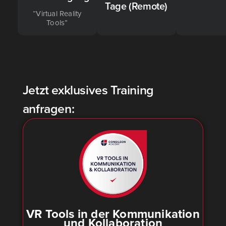
Tage (Remote)
“Vir­tu­al Rea­li­ty
Tools”
Jetzt exklusives Training
anfragen:
VR Tools in der Kom­mu­ni­ka­ti­on
und Kol­la­bo­ra­ti­on