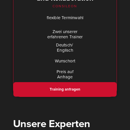
CONSILEON
fle­xi­ble Ter­min­wahl
Zwei unserer
erfahrenen Trainer
Deutsch/​
Eng­lisch
Wunschort
Preis auf
Anfra­ge
Trai­ning anfra­gen
Unsere Experten