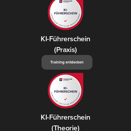
KI-Führerschein
(Praxis)
Trai­ning ent­de­cken
KI-Führerschein
(Theorie)