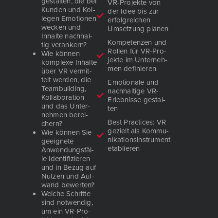
gestal­ten, die bei
VR-Pro­jek­te von
Kun­den und Kol­
der Idee bis zur
le­gen Emo­tio­nen
erfolg­rei­chen
wecken und
Umset­zung pla­nen
Inhal­te nach­hal­
Kom­pe­ten­zen und
tig ver­an­kern?
Rol­len für VR-Pro­
Wie kön­nen
jek­te im Unter­neh­
kom­ple­xe Inhal­te
men defi­nie­ren
über VR ver­mit­
telt wer­den, die
Emo­tio­na­le und
Team­buil­ding,
nach­hal­ti­ge VR-
Kol­la­bo­ra­ti­on
Erleb­nis­se gestal­
und das Unter­
ten
neh­men berei­
Best Prac­ti­ces: VR
chern?
gezielt als Kom­mu­
Wie kön­nen Sie
ni­ka­ti­ons­in­stru­ment
geeig­ne­te
eta­blie­ren
Anwen­dungs­fäl­
le iden­ti­fi­zie­ren
und in Bezug auf
Nut­zen und Auf­
wand bewer­ten?
Wel­che Schrit­te
sind not­wen­dig,
um ein VR-Pro­