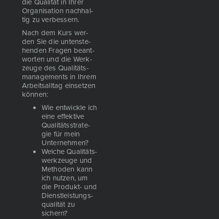
die Qua­li­tät in Ihrer
Orga­ni­sa­ti­on nach­hal­
tig zu ver­bes­sern.
Nach dem Kurs wer­
den Sie die unten­ste­
hen­den Fra­gen beant­
wor­ten und die Werk­
zeu­ge des Qua­li­täts­
ma­nage­ments in Ihrem
Arbeits­all­tag ein­set­zen
kön­nen:
Wie ent­wick­le ich
eine effek­ti­ve
Qua­li­täts­stra­te­
gie für mein
Unter­neh­men?
Wel­che Qua­li­täts­
werk­zeu­ge und
Metho­den
kann
ich nut­zen, um
die
Pro
dukt- und
Dienst­leis­tungs­
qua­li­tät zu
sichern?