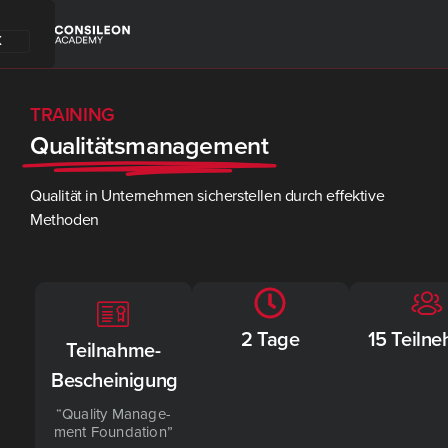
X
TRAINING
Qualitätsmanagement
Qualität in Unternehmen sicherstellen durch effektive
Methoden
2 Tage
15 Teiln
Teilnahme-
Bescheinigung
“Qua­li­ty Manage­
ment Foun­da­ti­on”