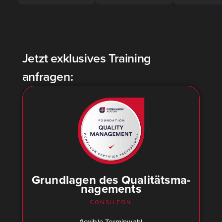
Jetzt exklusives Training
anfragen:
Grund­la­gen des Qua­li­täts­ma­
nage­ments
CONSILEON