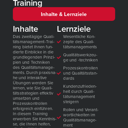
Training
Inhalte & Lernziele
Inhalte
Lernziele
Das zwei­tä­gi­ge Qua­li­
Wesent­li­che Kon­
täts­ma­nage­ment-Trai­
zep­te des Qua­li­
ning bie­tet Ihnen fun­
täts­ma­nage­ments
dier­te Ein­bli­cke in die
Qua­li­täts­werk­zeu­
grund­le­gen­den Prin­zi­
ge und ‑tech­ni­ken
pi­en und Tech­ni­ken
des Qua­li­täts­ma­nage­
Pro­zess­kon­trol­len
ments. Durch pra­xis­na­
und Qua­li­täts­stan­
he und inter­ak­ti­ve
dards
Übun­gen wer­den Sie
Kun­den­zu­frie­den­
ler­nen, wie Sie Qua­li­
heit durch Qua­li­
täts­stra­te­gien effek­tiv
täts­ma­nage­ment
umset­zen und
stei­gern
Pro
z
ess
kon­trol­len
erfolg­reich ein­füh­ren.
Rol­len und Ver­ant­
In die­sem Trai­ning
wort­lich­kei­ten im
erwer­ben Sie Kennt­nis­
Qua­li­täts­ma­nage­
se, die Ihnen hel­fen,
ment