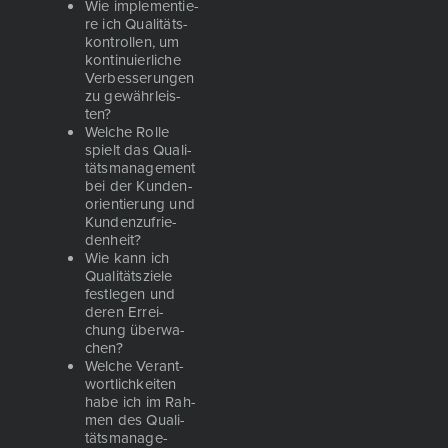
Wie imple­men­tie­
re ich Qua­li­täts­
kon­trol­len, um
kon­ti­nu­ier­li­che
Ver­bes­se­run­gen
zu gewähr­leis­
ten?
Wel­che Rol­le
spielt das Qua­li­
täts­ma­nage­ment
bei der Kun­den­
ori­en­tie­rung und
Kun­den­zu­frie­
den­heit?
Wie kann ich
Qua­li­täts­zie­le
fest­le­gen und
deren Errei­
chung über­wa­
chen?
Wel­che Ver­ant­
wort­lich­kei­ten
habe ich im Rah­
men des Qua­li­
täts­ma­nage­