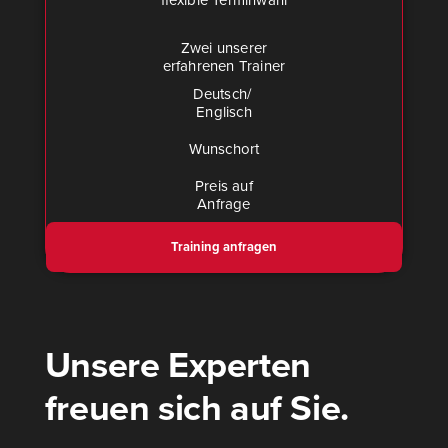
fle­xi­ble Ter­min­wahl
Zwei unserer
erfahrenen Trainer
Deutsch/​
Eng­lisch
Wunschort
Preis auf
Anfra­ge
Trai­ning anfra­gen
Unsere Experten
freuen sich auf Sie.