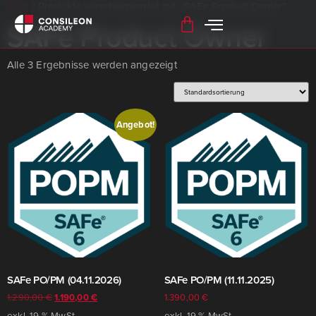
Start
/ Produkte verschlagwortet mit „SAFe Product Owner“
SAFe Product Owner
Alle 3 Ergebnisse werden angezeigt
Angebot!
SAFe PO/​PM (04.11.2026)
SAFe PO/​PM (11.11.2025)
1.290,00
€
1.190,00
€
1.390,00
€
exkl. 19 % MwSt.
exkl. 19 % MwSt.