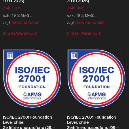
11.09.2026)
30.10.2026)
2.140,00
€
2.140,00
€
exkl. 19 % MwSt.
exkl. 19 % MwSt.
Versandkosten
Versandkosten
zzgl.
zzgl.
In den Warenkorb
In den Warenkorb
ISO/​IEC 27001 Foundation
ISO/​IEC 27001 Foundation
Level ohne
Level, ohne
Zertifizierungsprüfung (28.–
Zertifizierungsprüfung (09.–