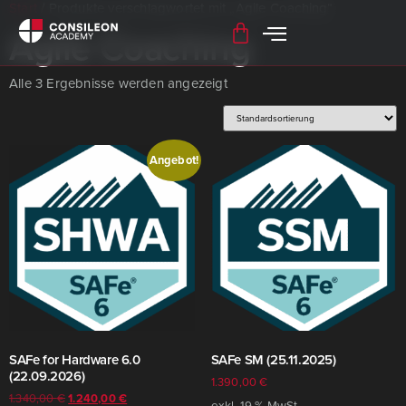
Start
/ Produkte verschlagwortet mit „Agile Coaching“
Agile Coaching
Alle 3 Ergebnisse werden angezeigt
Angebot!
SAFe for Hardware 6.0
SAFe SM (25.11.2025)
(22.09.2026)
1.390,00
€
1.340,00
€
1.240,00
€
exkl. 19 % MwSt.